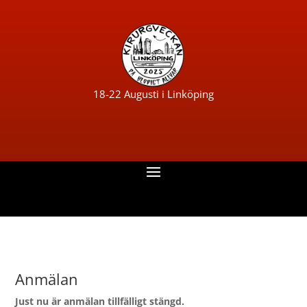
18-22 Augusti i Linköping
Anmälan
Just nu är anmälan tillfälligt stängd.