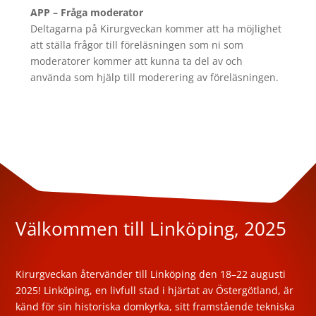
APP – Fråga moderator
Deltagarna på Kirurgveckan kommer att ha möjlighet
att ställa frågor till föreläsningen som ni som
moderatorer kommer att kunna ta del av och
använda som hjälp till moderering av föreläsningen.
Välkommen till Linköping, 2025
Kirurgveckan återvänder till Linköping den 18–22 augusti
2025! Linköping, en livfull stad i hjärtat av Östergötland, är
känd för sin historiska domkyrka, sitt framstående tekniska