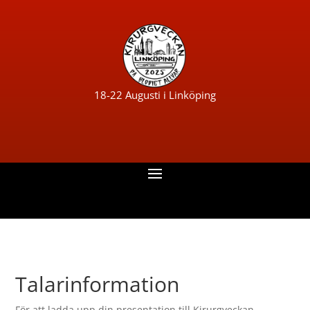
18-22 Augusti i Linköping
Talarinformation
För att ladda upp din presentation till Kirurgveckan