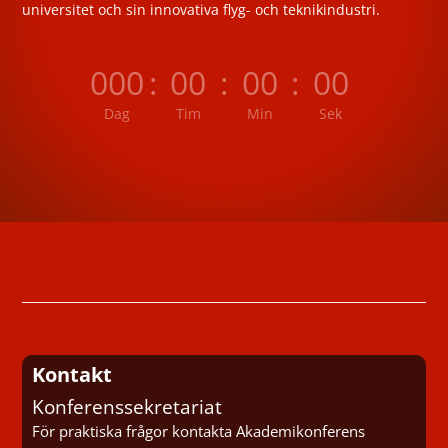
universitet och sin innovativa flyg- och teknikindustri.
000
:
00
:
00
:
00
Dag
Tim
Min
Sek
Kontakt
Konferenssekretariat
För praktiska frågor kontakta Akademikonferens